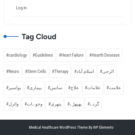
Log in
Tag Cloud
cardiology
Guidelines
Heart Failure
Hearth Desease
Neuro
Stem Cells
Therapy
اسلام آباد
الرجی
علامت
علامات
علاج
سانس
بیماری
بواسیر
گردے
پھپھڑے
پتھری
وجوہات
وائرل
Medical Healthcare WordPress Theme
By WP Elemento