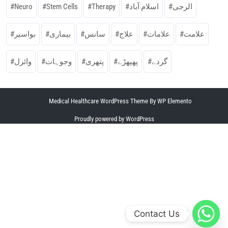
Neuro
Stem Cells
Therapy
اسلام آباد
الرجی
علامت
علامات
علاج
سانس
بیماری
بواسیر
گردے
پھپھڑے
پتھری
وجوہات
وائرل
Medical Healthcare WordPress Theme
By WP Elemento
Proudly powered by WordPress
Contact Us