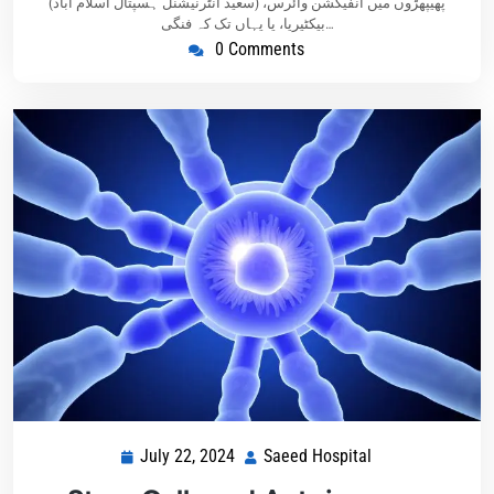
(سعید انٹرنیشنل ہسپتال اسلام آباد) پھیپھڑوں میں انفیکشن وائرس،
بیکٹیریا، یا یہاں تک کہ فنگی…
0 Comments
July 22, 2024
Saeed Hospital