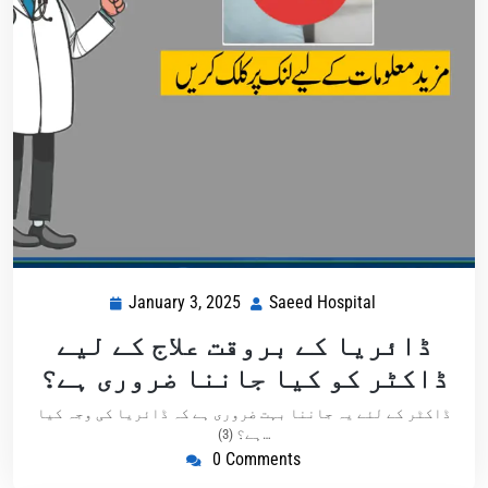
January 3, 2025
Saeed Hospital
ڈائریا کے بروقت علاج کے لیے
ڈاکٹر کو کیا جاننا ضروری ہے؟
ڈاکٹر کے لئے یہ جاننا بہت ضروری ہے کہ ڈائریا کی وجہ کیا
ہے؟ (3)…
0 Comments